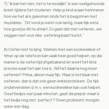
7) “Ik kan het niet, het is te moeilijk!” is een veelgehoorde
kreet tijdens het studeren. Help je kind eraan herinneren
hoe ver het al is gekomen sinds het is begonnen met
muziekles. “Dit vond je eerst ook lastig, maar kijk eens
hoe goed je dit nu al kan! Zo gaat dat met oefenen, we
zeggen niet voor niks: oefening baart kunst.”
8) Oefen niet te lang. Werken met een kookwekker of
timer op de telefoon kan vaak heel goed helpen, op die
manier is de oefentijd afgebakend en weet het kind
precies waar het aan toe is. Wil het daarna nog meer
oefenen? Prima, alleen maar fijn. Maar is het klaar met
oefenen, dan is dat ook geen enkel probleem. De tijd
onderverdelen d.m.v. een kookwekker kan ook helpen.
Geef liedjes een paar minuten, gaat de pieper, maar is
het liedje nog niet ‘perfect’? Geen probleem, morgen
weer een dag.